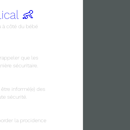
ical 👶
ou à côté du bébé 
 rappeler que les 
ière sécuritaire.
être informé(e) des 
te sécurité.
border la procidence 