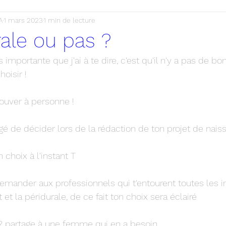
A
1 mars 2023
1 min de lecture
rale ou pas ?
 importante que j'ai à te dire, c'est qu'il n'y a pas de bon
hoisir !
rouver à personne !
igé de décider lors de la rédaction de ton projet de nai
n choix à l'instant T
emander aux professionnels qui t'entourent toutes les in
t la péridurale, de ce fait ton choix sera éclairé
 ? partage à une femme qui en a besoin