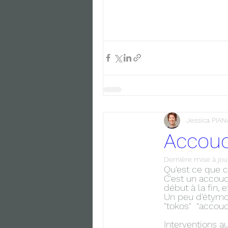
Jessica PIAN
Accou
Dernière mise à jou
Qu'est ce que c
C'est un accouc
début à la fin, 
Un peu d'étymol
"tokos"  "accou
Interventions a