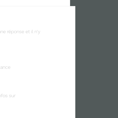
ne réponse et il n'y 
ssance
fos sur 