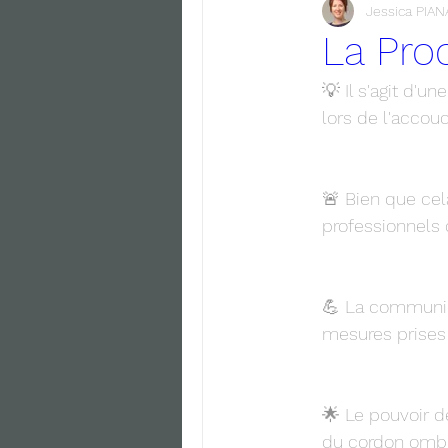
Jessica PIAN
Deuil périnatal
Post pa
La Pro
💡 Il s'agit d'u
lors de l'acco
🚨 Bien que cel
professionnels 
💪 La communica
mesures prises
🌟 Le pouvoir d
du cordon ombili