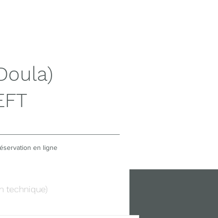
Doula)
EFT
éservation en ligne
m technique)