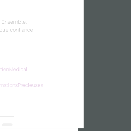
! Ensemble, 
tre confiance 
tienMédical
rmationsPrécieuses