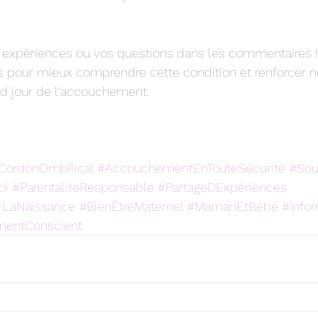
s expériences ou vos questions dans les commentaires 
 pour mieux comprendre cette condition et renforcer no
d jour de l'accouchement.
CordonOmbilical
#AccouchementEnTouteSécurité
#Sou
oi
#ParentalitéResponsable
#PartageDExpériences
LaNaissance
#BienÊtreMaternel
#MamanEtBébé
#Info
entConscient