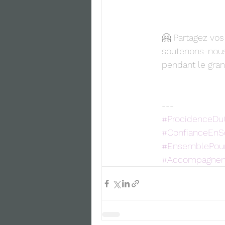
🤗 Partagez vo
soutenons-nous
pendant le gran
---
#ProcidenceDu
#ConfianceEnS
#EnsemblePour
#Accompagnem