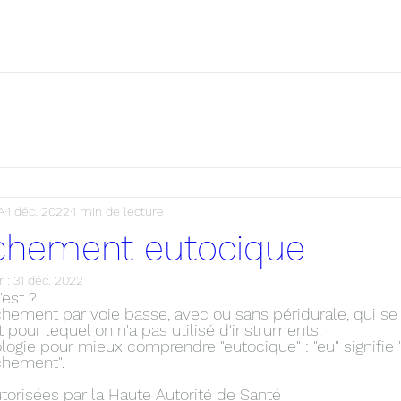
A
1 déc. 2022
1 min de lecture
chement eutocique
r :
31 déc. 2022
'est ?
hement par voie basse, avec ou sans péridurale, qui se 
et pour lequel on n'a pas utilisé d'instruments.
ogie pour mieux comprendre "eutocique" : "eu" signifie "v
chement".
utorisées par la Haute Autorité de Santé