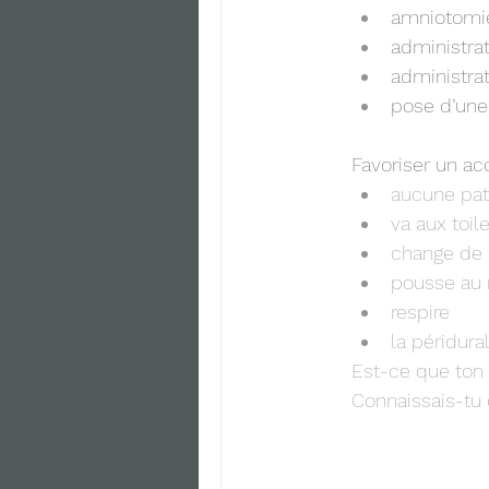
amniotomie
administrat
administrat
pose d’une
Favoriser un a
aucune pat
va aux toil
change de 
pousse au 
respire
la péridura
Est-ce que ton
Connaissais-tu