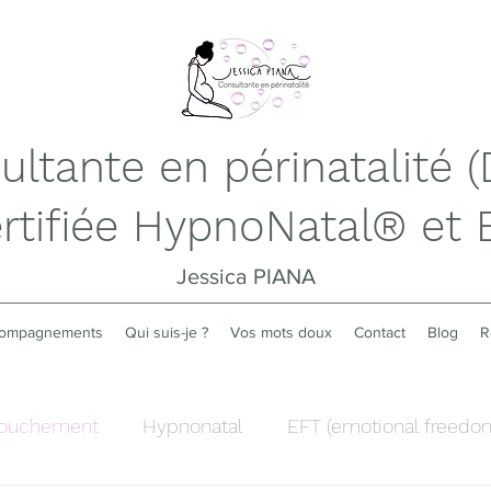
ltante en périnatalité (
rtifiée HypnoNatal® et 
Jessica PIANA
compagnements
Qui suis-je ?
Vos mots doux
Contact
Blog
R
ouchement
Hypnonatal
EFT (emotional freedo