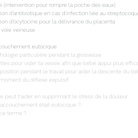
 (intervention pour rompre la poche des eaux) 
ion d’antibiotique en cas d'infection liée au streptocoq
ion d’ocytocine pour la délivrance du placenta
 voie veineuse
ccouchement eutocique
hologie particulière pendant la grossesse
ettes pour vider ta vessie afin que bébé appui plus effi
position pendant le travail pour aider la descente du b
moment du réflexe expulsif
le peut t'aider en supprimant le stress de la douleur
 accouchement était eutocique ?
 ce terme ?