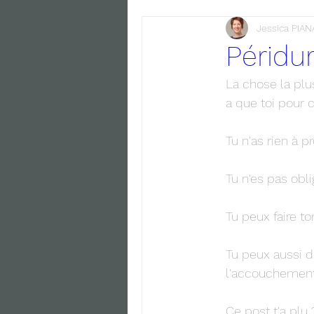
Jessica PIAN
Péridu
La chose la plus
a que toi pour c
Tu n'as rien à p
Tu n'es pas obl
Tu peux faire to
Tu peux aussi d
l'accouchement e
Ce post t'a plu