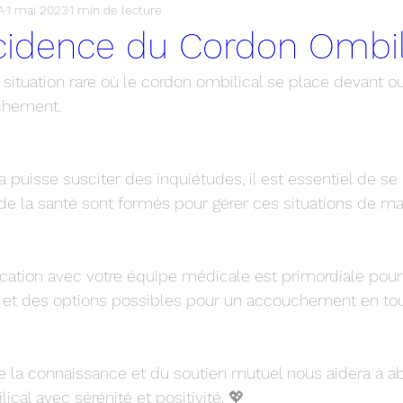
A
1 mai 2023
1 min de lecture
rtum
cidence du Cordon Ombil
ne situation rare où le cordon ombilical se place devant 
uchement.
a puisse susciter des inquiétudes, il est essentiel de se
de la santé sont formés pour gérer ces situations de man
tion avec votre équipe médicale est primordiale pour 
 et des options possibles pour un accouchement en tou
e la connaissance et du soutien mutuel nous aidera à a
cal avec sérénité et positivité. 💖