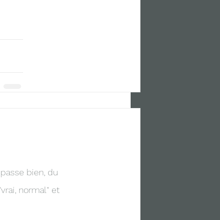
passe bien, du 
rai, normal" et 